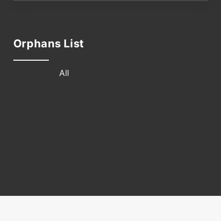
Orphans List
All