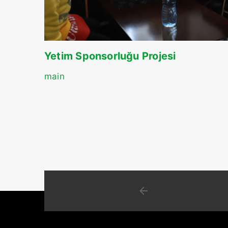
Yetim Sponsorluğu Projesi
main