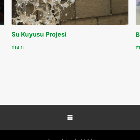
Su Kuyusu Projesi
B
main
m