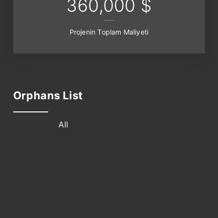
360,000 $
Projenin Toplam Maliyeti
Orphans List
All